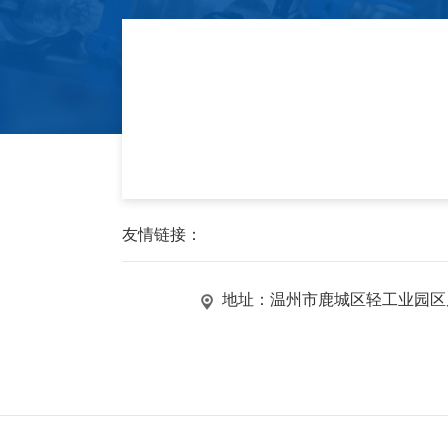
友情链接：
地址：温州市鹿城区轻工业园区戌