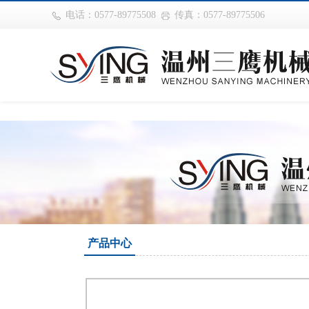
世界杯购买网站(中国)官方登录入口
电话：0577-89775508
传真：0577-89775506
产品中心